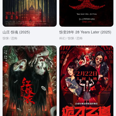
山庄·惊魂 (2025)
惊变28年 28 Years Later (2025)
惊悚 / 恐怖
科幻 / 惊悚 / 恐怖