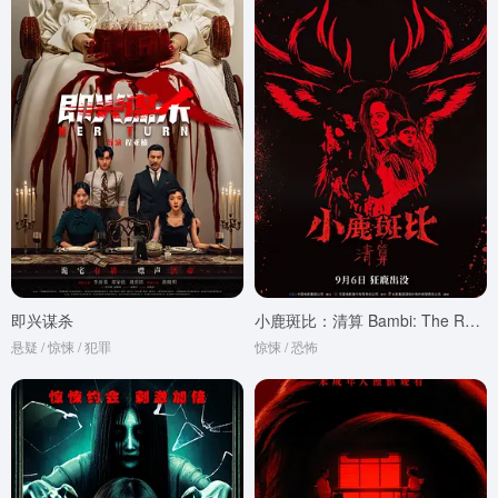
即兴谋杀
小鹿斑比：清算 Bambi: The Reckoning (2025)
悬疑 / 惊悚 / 犯罪
惊悚 / 恐怖