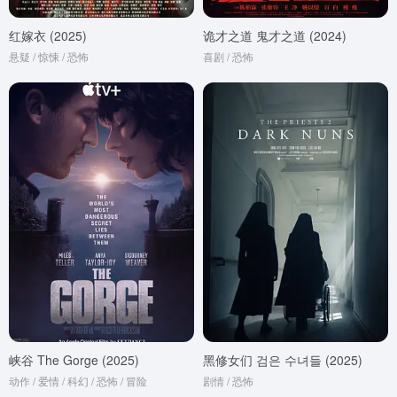
红嫁衣 (2025)
诡才之道 鬼才之道 (2024)
悬疑 / 惊悚 / 恐怖
喜剧 / 恐怖
峡谷 The Gorge (2025)
黑修女们 검은 수녀들 (2025)
动作 / 爱情 / 科幻 / 恐怖 / 冒险
剧情 / 恐怖