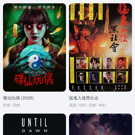
碟仙玩偶 (2025)
猛鬼入侵黑社会
惊悚 / 恐怖
喜剧 / 动作 / 恐怖 / 奇幻