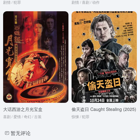
剧情 / 犯罪
剧情 / 喜剧 / 动作
大话西游之月光宝盒
偷天盗日 Caught Stealing (2025)
喜剧 / 爱情 / 奇幻 / 古装
惊悚 / 犯罪
暂无评论