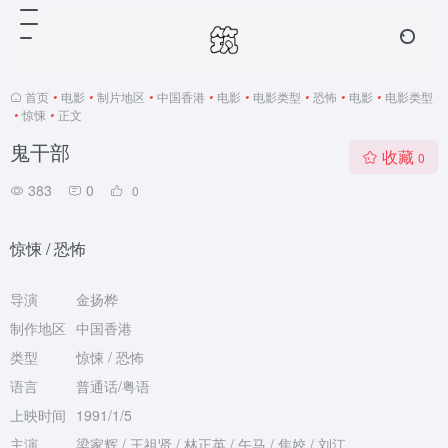
首页
•
电影
•
制片地区
•
中国香港
•
电影
•
电影类型
•
恐怖
•
电影
•
电影类型
•
惊悚
•
正文
鬼干部
收藏
0
383
0
0
惊悚 / 恐怖
导演
金扬桦
制作地区
中国香港
类型
惊悚 / 恐怖
语言
普通话/粤语
上映时间
1991/1/5
主演
梁家辉 / 王祖贤 / 林正英 / 午马 / 焦姣 / 刘江