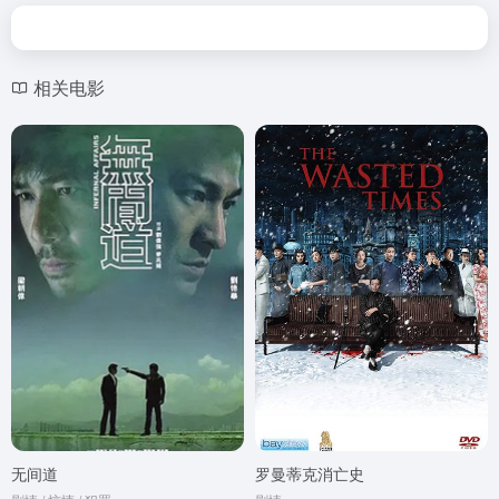
相关电影
无间道
罗曼蒂克消亡史