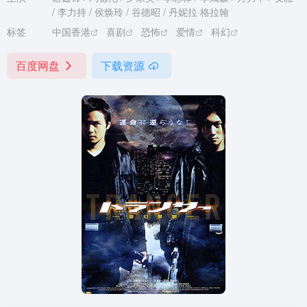
/ 李力持 / 侯焕玲 / 谷德昭 / 丹妮拉·格拉翰
标签
中国香港
喜剧
恐怖
爱情
科幻
百度网盘
下载资源