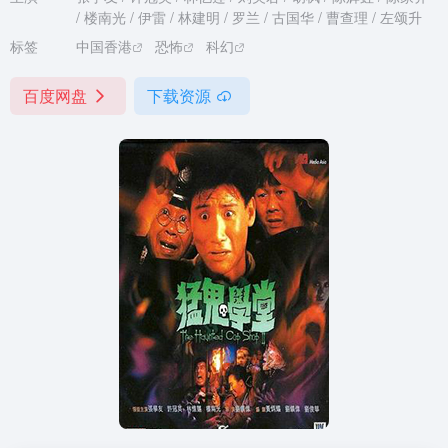
/ 楼南光 / 伊雷 / 林建明 / 罗兰 / 古国华 / 曹查理 / 左颂升
标签
中国香港
恐怖
科幻
百度网盘
下载资源