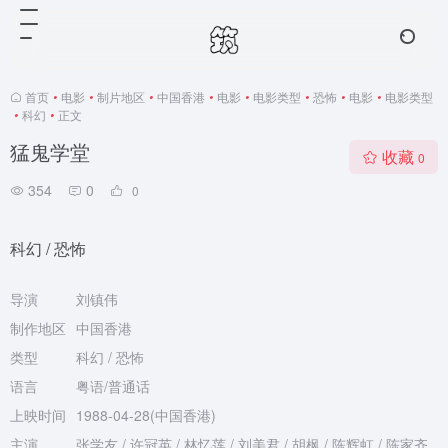
首页
•
电影
•
制片地区
•
中国香港
•
电影
•
电影类型
•
恐怖
•
电影
•
电影类型
•
科幻
•
正文
猛鬼学堂
收藏
0
354
0
0
科幻 / 恐怖
导演
刘镇伟
制作地区
中国香港
类型
科幻 / 恐怖
语言
粤语/普通话
上映时间
1988-04-28(中国香港)
主演
张学友 / 许冠英 / 林忆莲 / 刘美君 / 胡枫 / 陈辉虹 / 陈家齐