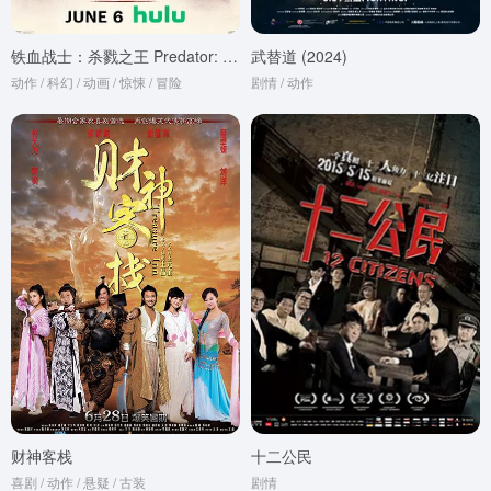
铁血战士：杀戮之王 Predator: Killer of Killers (2025)
武替道 (2024)
动作 / 科幻 / 动画 / 惊悚 / 冒险
剧情 / 动作
财神客栈
十二公民
喜剧 / 动作 / 悬疑 / 古装
剧情