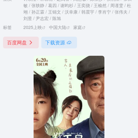
敏 / 张轶静 / 葛四 / 谢昀杉 / 王奕骁 / 王榆然 / 周谨雯 / 杜
翊 / 孙正霖 / 王锦文 / 沃幸康 / 韩震宇 / 李肖宁 / 张伟夫 /
刘昱 / 尹志宏 / 陈旭
标签
2025上映
中国大陆
家庭
百度网盘
下载资源