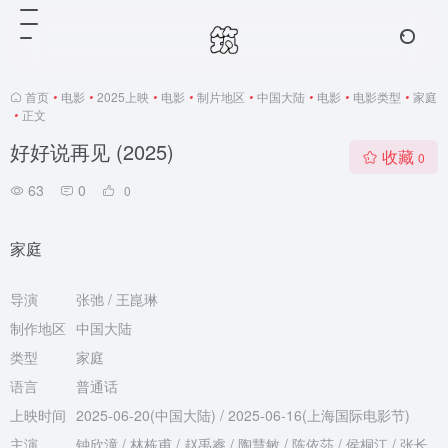
首页
•
电影
•
2025上映
•
电影
•
制片地区
•
中国大陆
•
电影
•
电影类型
•
家庭
•
正文
好好说再见 (2025)
收藏
0
63
0
0
家庭
导演
张弛 / 王崑琳
制作地区
中国大陆
类型
家庭
语言
普通话
上映时间
2025-06-20(中国大陆) / 2025-06-16(上海国际电影节)
主演
钟欣潼 / 林栋甫 / 赵禹睿 / 陶慧敏 / 陈依莎 / 侯桐江 / 张长