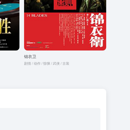
锦衣卫
剧情 / 动作 / 惊悚 / 武侠 / 古装