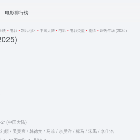
电影排行榜
5上映
•
电影
•
制片地区
•
中国大陆
•
电影
•
电影类型
•
剧情
•
炽热年华 (2025)
025)
0
陆
6-21(中国大陆)
刘頔 / 吴昊宸 / 韩德笑 / 马菲 / 余昊洋 / 标马 / 宋禹 / 李佳洺