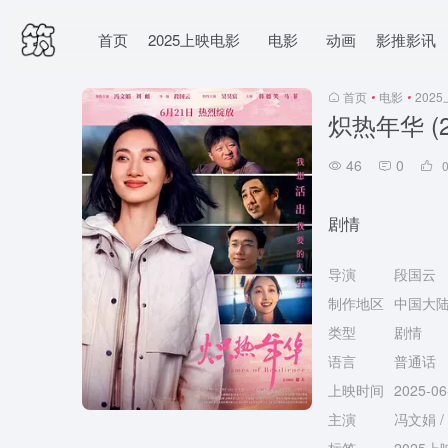
首页
2025上映电影
电影
动画
影推影讯
首页
•
电影
•
202
炽热年华 (2
46
0
剧情
导演
段国云
制作地区
中国大
类型
剧情
语言
普通话
上映时间
2025-0
主演
冯文娟 / 