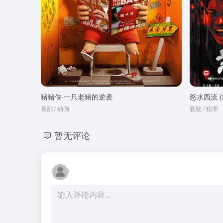
猪猪侠·一只老猪的逆袭
怒水西流 (2
喜剧 / 动画
悬疑 / 犯罪
暂无评论