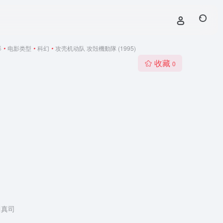
影
•
电影类型
•
科幻
•
攻壳机动队 攻殻機動隊 (1995)
收藏
0
川真司