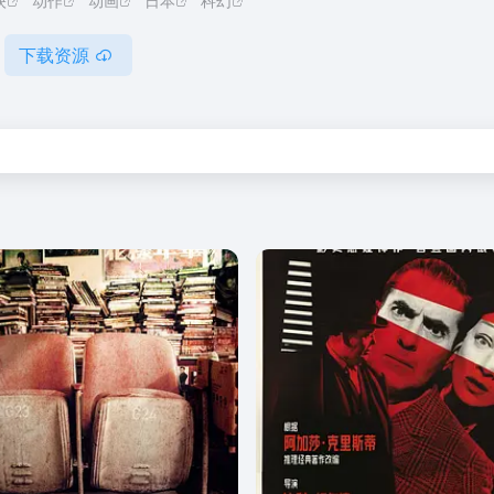
映
动作
动画
日本
科幻
下载资源