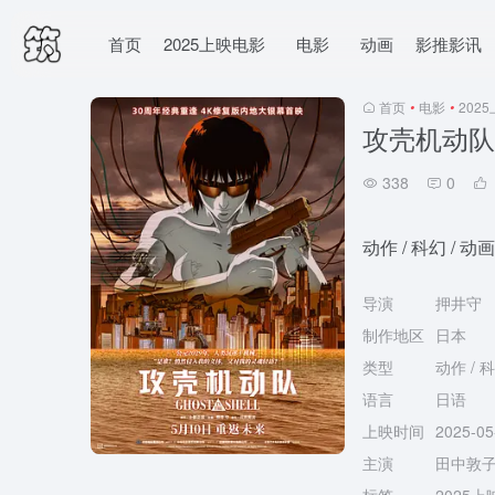
首页
2025上映电影
电影
动画
影推影讯
首页
•
电影
•
202
攻壳机动队 
338
0
动作 / 科幻 / 动画
导演
押井守
制作地区
日本
类型
动作 / 科
语言
日语
上映时间
2025-0
主演
田中敦子 