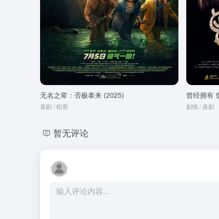
无名之辈：否极泰来 (2025)
曾经拥有 曾
喜剧 / 犯罪
剧情 / 喜剧
暂无评论