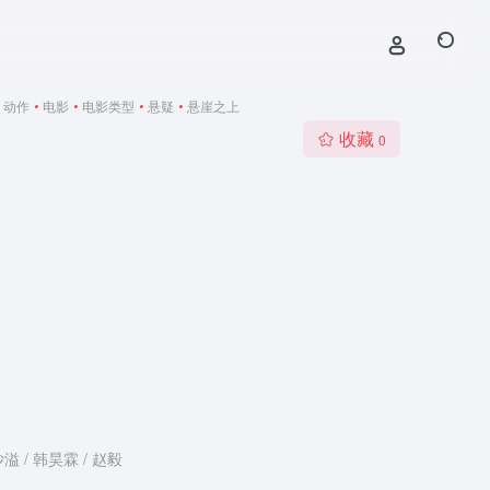
动作
•
电影
•
电影类型
•
悬疑
•
悬崖之上
收藏
0
沙溢 / 韩昊霖 / 赵毅