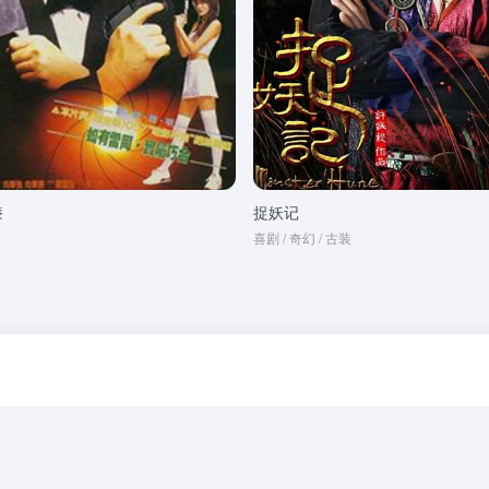
漆
捉妖记
喜剧 / 奇幻 / 古装