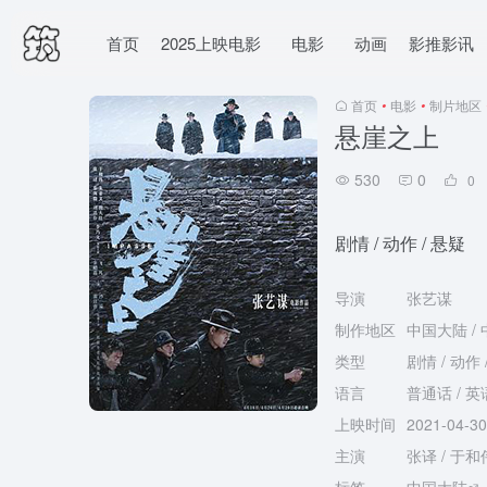
首页
2025上映电影
电影
动画
影推影讯
首页
•
电影
•
制片地区
悬崖之上
530
0
0
剧情 / 动作 / 悬疑
导演
张艺谋
制作地区
中国大陆 /
类型
剧情 / 动作 
语言
普通话 / 英
上映时间
2021-04-
主演
张译 / 于和伟