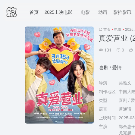
首页
2025上映电影
电影
动画
影推影讯
首页
•
电影
•
202
真爱营业 (2
131
0
喜剧 / 爱情
导演
吴雅文
制作地区
中国大
类型
喜剧 / 
语言
普通话
上映时间
2025-0
主演
郑合惠子 /
尤宪超