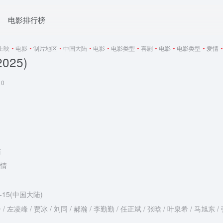
电影排行榜
5上映
•
电影
•
制片地区
•
中国大陆
•
电影
•
电影类型
•
喜剧
•
电影
•
电影类型
•
爱情
•
025)
0
陆
爱情
3-15(中国大陆)
 左凌峰 / 贾冰 / 刘同 / 郝瀚 / 李勤勤 / 任正斌 / 张晗 / 叶泉希 / 马旭东 / 张