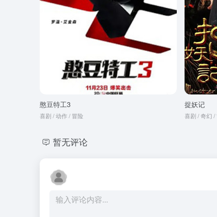
憨豆特工3
捉妖记
喜剧 / 动作 / 冒险
喜剧 / 奇幻 
暂无评论