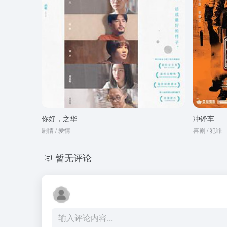
你好，之华
冲锋车
剧情 / 爱情
喜剧 / 犯罪
暂无评论