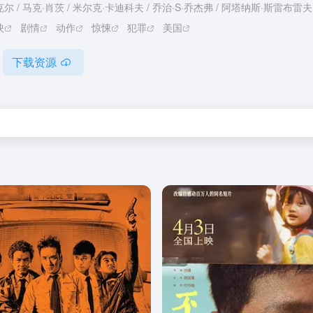
尔 / 马克·肖茨 / 米尔克·卡迪科夫 / 乔治·S·乔杰弗 / 阿塔纳斯·斯雷布雷夫
映
剧情
动作
惊悚
犯罪
美国
下载资源