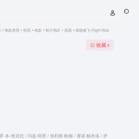
影
•
电影类型
•
犯罪
•
电影
•
制片地区
•
美国
•
插翅难飞 Flight Risk
收藏
0
·本-维克托 / 玛兹·阿里 / 埃利斯·帕顿 / 赛诺·帕布洛 / 萨