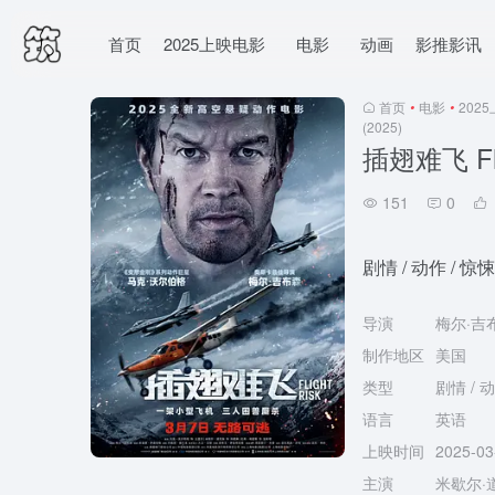
首页
2025上映电影
电影
动画
影推影讯
首页
•
电影
•
202
(2025)
插翅难飞 Flig
151
0
剧情 / 动作 / 惊悚
导演
梅尔·吉
制作地区
美国
类型
剧情 / 动
语言
英语
上映时间
2025-0
主演
米歇尔·道