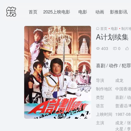
首页
2025上映电影
电影
动画
影推影讯
首页
•
电影
•
制片
A计划续集
403
0
喜剧 / 动作 / 犯罪
导演
成龙
制作地区
中国香
类型
喜剧 / 动
语言
普通话/
上映时间
1987-0
主演
成龙 / 张
火星 / 