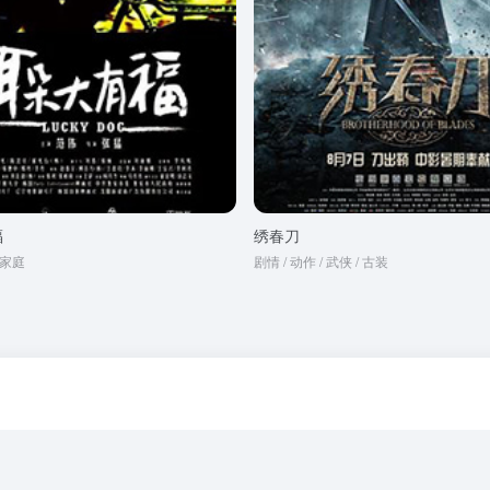
福
绣春刀
/ 家庭
剧情 / 动作 / 武侠 / 古装