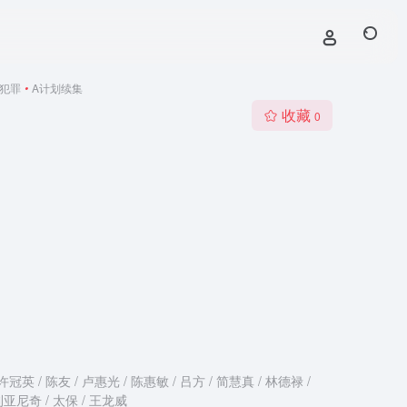
犯罪
•
A计划续集
收藏
0
许冠英 / 陈友 / 卢惠光 / 陈惠敏 / 吕方 / 简慧真 / 林德禄 /
利亚尼奇 / 太保 / 王龙威