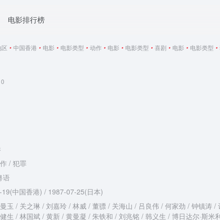
电影排行榜
地区
•
中国香港
•
电影
•
电影类型
•
动作
•
电影
•
电影类型
•
喜剧
•
电影
•
电影类型
•
0
港
作 / 犯罪
粤语
8-19(中国香港) / 1987-07-25(日本)
曼玉 / 关之琳 / 刘嘉玲 / 林威 / 董骠 / 关海山 / 吕良伟 / 何家劲 / 钟镇涛 / 
李健生 / 林国斌 / 黄新 / 黄曼凝 / 朱铁和 / 刘兆铭 / 韩义生 / 博日达尔·斯米