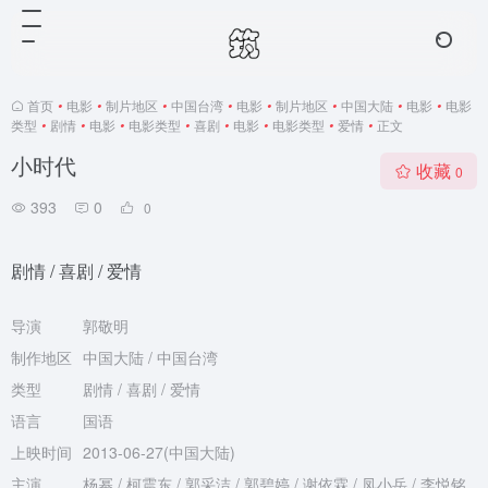
首页
•
电影
•
制片地区
•
中国台湾
•
电影
•
制片地区
•
中国大陆
•
电影
•
电影
类型
•
剧情
•
电影
•
电影类型
•
喜剧
•
电影
•
电影类型
•
爱情
•
正文
小时代
收藏
0
393
0
0
剧情 / 喜剧 / 爱情
导演
郭敬明
制作地区
中国大陆 / 中国台湾
类型
剧情 / 喜剧 / 爱情
语言
国语
上映时间
2013-06-27(中国大陆)
主演
杨幂 / 柯震东 / 郭采洁 / 郭碧婷 / 谢依霖 / 凤小岳 / 李悦铭