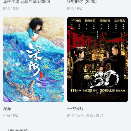
花样年华 花樣年華 (2000)
狂野时代 (2025)
剧情 / 爱情
剧情 / 科幻
深海
一代宗师
动画 / 奇幻
剧情 / 动作 / 爱情 / 传记
暂无评论