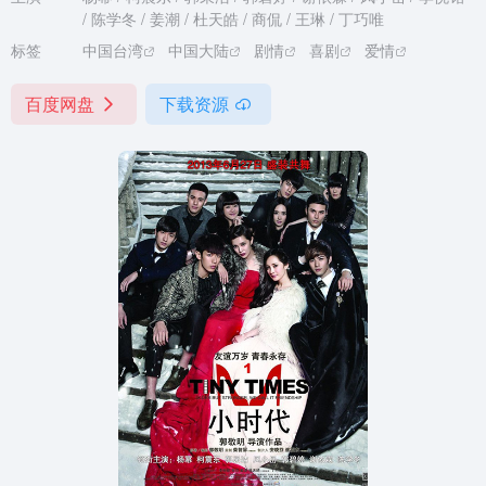
/ 陈学冬 / 姜潮 / 杜天皓 / 商侃 / 王琳 / 丁巧唯
标签
中国台湾
中国大陆
剧情
喜剧
爱情
百度网盘
下载资源