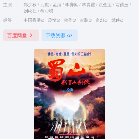
主演
郑少秋 / 元彪 / 孟海 / 李赛凤 / 林青霞 / 洪金宝 / 翁倩玉 /
刘松仁 / 徐少强
标签
中国香港
剧情
动作
古装
奇幻
武侠
百度网盘
下载资源