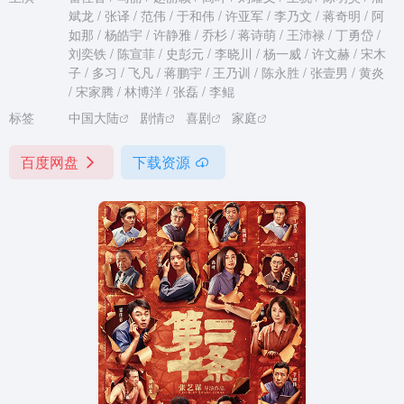
斌龙 / 张译 / 范伟 / 于和伟 / 许亚军 / 李乃文 / 蒋奇明 / 阿
如那 / 杨皓宇 / 许静雅 / 乔杉 / 蒋诗萌 / 王沛禄 / 丁勇岱 /
刘奕铁 / 陈宣菲 / 史彭元 / 李晓川 / 杨一威 / 许文赫 / 宋木
子 / 多习 / 飞凡 / 蒋鹏宇 / 王乃训 / 陈永胜 / 张壹男 / 黄炎
/ 宋家腾 / 林博洋 / 张磊 / 李鲲
标签
中国大陆
剧情
喜剧
家庭
百度网盘
下载资源