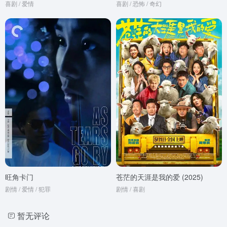
喜剧 / 爱情
喜剧 / 恐怖 / 奇幻
旺角卡门
苍茫的天涯是我的爱 (2025)
剧情 / 爱情 / 犯罪
剧情 / 喜剧
暂无评论