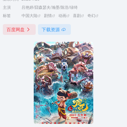
主演
吕艳婷/囧森瑟夫/瀚墨/陈浩/绿绮
标签
中国大陆
剧情
动画
喜剧
奇幻
百度网盘
下载资源