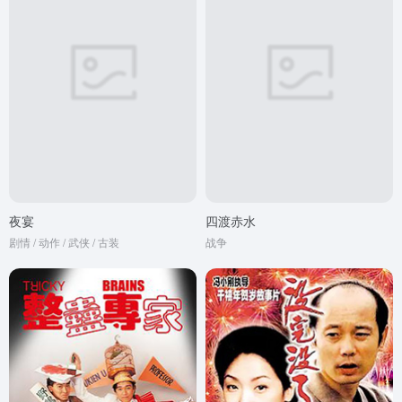
夜宴
四渡赤水
剧情 / 动作 / 武侠 / 古装
战争