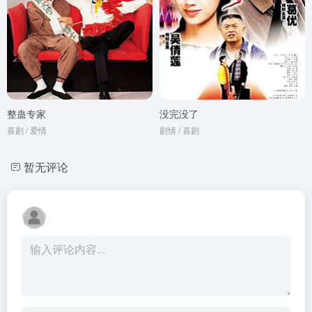
整蛊专家
没完没了
喜剧 / 爱情
剧情 / 喜剧
暂无评论