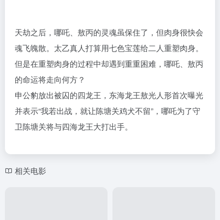
天劫之后，哪吒、敖丙的灵魂虽保住了，但肉身很快会
魂飞魄散。太乙真人打算用七色宝莲给二人重塑肉身。
但是在重塑肉身的过程中却遇到重重困难，哪吒、敖丙
的命运将走向何方？
申公豹放出被囚的四龙王，东海龙王敖光人形首次曝光
并表示“我若出战，就让陈塘关鸡犬不留”，哪吒为了守
卫陈塘关将与四海龙王大打出手。
相关电影