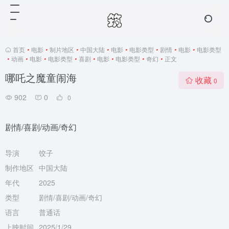
首页
•
电影
•
制片地区
•
中国大陆
•
电影
•
电影类型
•
剧情
•
电影
•
电影类型
•
动画
•
电影
•
电影类型
•
喜剧
•
电影
•
电影类型
•
奇幻
•
正文
哪吒之魔童闹海
收藏
0
902
0
0
剧情/喜剧/动画/奇幻
导演
饺子
制作地区
中国大陆
年代
2025
类型
剧情/喜剧/动画/奇幻
语言
普通话
上映时间
2025/1/29