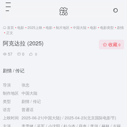
首页
•
电影
•
2025上映
•
电影
•
制片地区
•
中国大陆
•
电影
•
电影类型
•
剧情
•
正文
阿克达拉 (2025)
收藏
0
57
0
0
剧情 / 传记
导演
张忠
制作地区
中国大陆
类型
剧情 / 传记
语言
普通话
上映时间
2025-06-21(中国大陆) / 2025-04-23(北京国际电影节)
主演
李雪健 / 吴军 / 小沈阳 / 杜少杰 / 薛奇 / 李澍 / 赫林 / 古丽