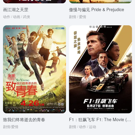
画江湖之天罡
傲慢与偏见 Pride & Prejudice
动作 / 动画 / 武侠
剧情 / 爱情
致我们终将逝去的青春
F1：狂飙飞车 F1: The Movie (2025)
剧情/爱情
剧情 / 动作 / 运动