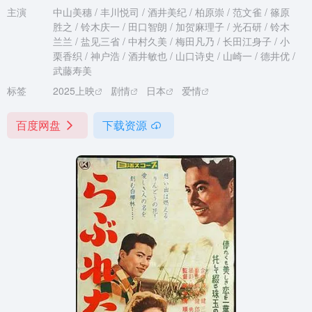
主演
中山美穗 / 丰川悦司 / 酒井美纪 / 柏原崇 / 范文雀 / 篠原
胜之 / 铃木庆一 / 田口智朗 / 加贺麻理子 / 光石研 / 铃木
兰兰 / 盐见三省 / 中村久美 / 梅田凡乃 / 长田江身子 / 小
栗香织 / 神户浩 / 酒井敏也 / 山口诗史 / 山崎一 / 德井优 /
武藤寿美
标签
2025上映
剧情
日本
爱情
百度网盘
下载资源