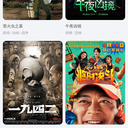
萤火虫之墓
午夜凶镜
剧情 / 动画 / 战争
惊悚 / 恐怖