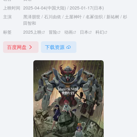
上映时间
2025-04-04(中国大陆) / 2025-01-17(日本)
主演
黑泽朋世 / 石川由依 / 土屋神叶 / 名冢佳织 / 新祐树 / 杉
田智和
标签
2025上映
冒险
动画
日本
科幻
百度网盘
下载资源