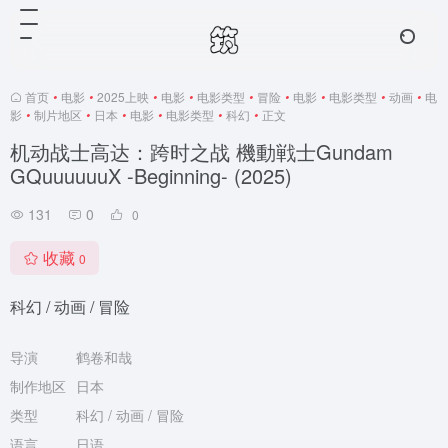
首页
•
电影
•
2025上映
•
电影
•
电影类型
•
冒险
•
电影
•
电影类型
•
动画
•
电
影
•
制片地区
•
日本
•
电影
•
电影类型
•
科幻
•
正文
机动战士高达：跨时之战 機動戦士Gundam
GQuuuuuuX -Beginning- (2025)
131
0
0
收藏
0
科幻 / 动画 / 冒险
导演
鹤卷和哉
制作地区
日本
类型
科幻 / 动画 / 冒险
语言
日语