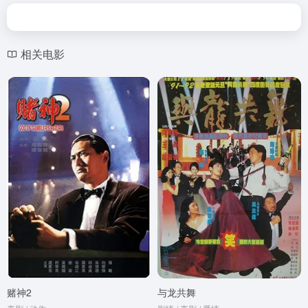
相关电影
赌神2
与龙共舞