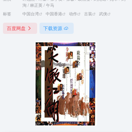
洵 / 林正英 / 午马
标签
中国台湾
中国香港
动作
古装
武侠
百度网盘
下载资源