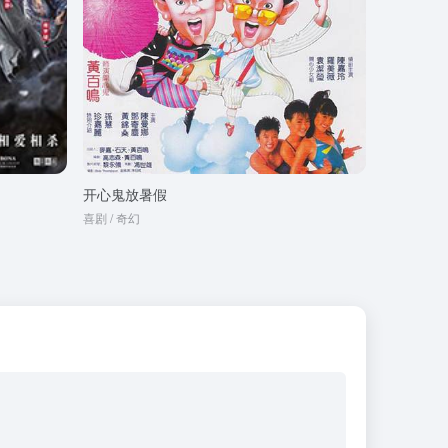
开心鬼放暑假
喜剧 / 奇幻