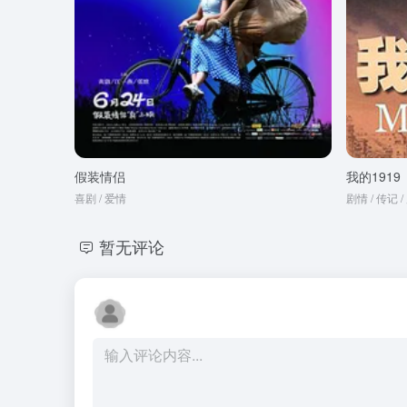
假装情侣
我的1919
喜剧 / 爱情
剧情 / 传记 
暂无评论