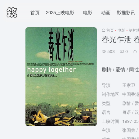
首页
2025上映电影
电影
动画
影推影讯
首页
•
电影
•
制片
春光乍泄 
503
0
剧情 / 爱情 / 同性
导演
王家卫
制作地区
中国香港 
类型
剧情 / 爱
语言
粤语 / 
上映时间
1997-0
主演
张国荣 /