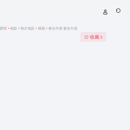
爱情
•
电影
•
制片地区
•
韩国
•
春光乍泄 春光乍洩
收藏
0