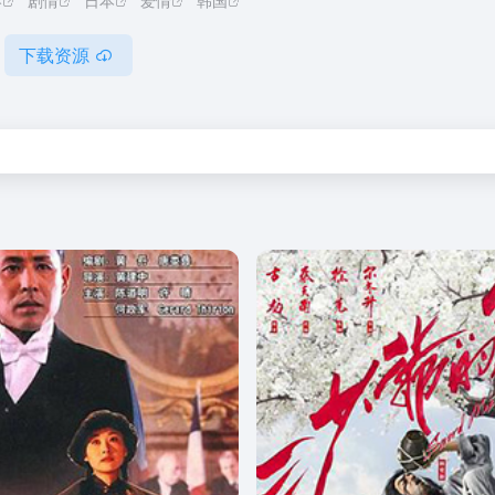
港
剧情
日本
爱情
韩国
下载资源